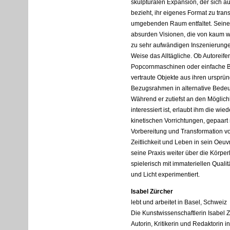
skulpturalen Expansion, der sich au
bezieht, ihr eigenes Format zu tran
umgebenden Raum entfaltet. Seine 
absurden Visionen, die von kaum w
zu sehr aufwändigen Inszenierungen
Weise das Alltägliche. Ob Autoreifen
Popcornmaschinen oder einfache B
vertraute Objekte aus ihren ursprü
Bezugsrahmen in alternative Be
Während er zutiefst an den Möglichk
interessiert ist, erlaubt ihm die 
kinetischen Vorrichtungen, gepaart m
Vorbereitung und Transformation von
Zeitlichkeit und Leben in sein Oeuvr
seine Praxis weiter über die Körper
spielerisch mit immateriellen Quali
und Licht experimentiert.
Isabel Zürcher
lebt und arbeitet in Basel, Schweiz
Die Kunstwissenschaftlerin Isabel Zü
Autorin, Kritikerin und Redaktorin 