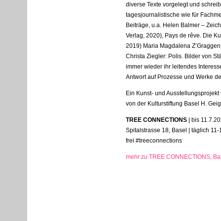
diverse Texte vorgelegt und schreib
tagesjournalistische wie für Fachm
Beiträge, u.a. Helen Balmer – Zeich
Verlag, 2020), Pays de rêve. Die Ku
2019) Maria Magdalena Z’Graggen (
Christa Ziegler: Polis. Bilder von S
immer wieder ihr leitendes Interes
Antwort auf Prozesse und Werke de
Ein Kunst- und Ausstellungsprojekt 
von der Kulturstiftung Basel H. Geig
TREE
CONNECTIONS
| bis 11.7.2
Spitalstrasse 18, Basel | täglich 11-
frei #treeconnections
mehr zu TREE CONNECTIONS, Bas