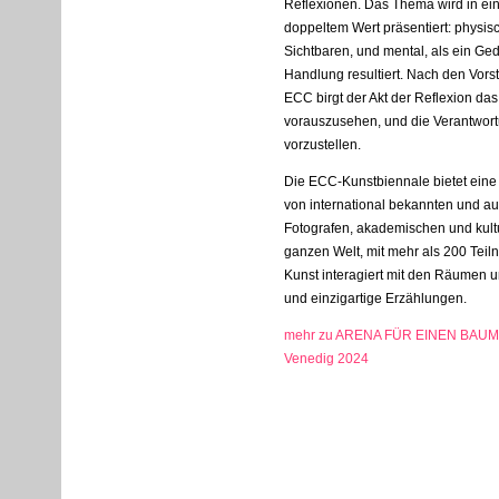
Reflexionen. Das Thema wird in ein
doppeltem Wert präsentiert: physis
Sichtbaren, und mental, als ein Ge
Handlung resultiert. Nach den Vor
ECC
birgt der Akt der Reflexion da
vorauszusehen, und die Verantwort
vorzustellen.
Die
ECC
-Kunstbiennale bietet ein
von international bekannten und au
Fotografen, akademischen und kult
ganzen Welt, mit mehr als 200 Tei
Kunst interagiert mit den Räumen u
und einzigartige Erzählungen.
mehr zu ARENA FÜR EINEN BAUM, B
Venedig 2024