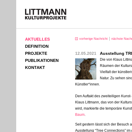
AKTUELLES
vorherige Nachricht
nächste Nachr
DEFINITION
PROJEKTE
12.05.2021
Ausstellung T
Die von Klaus Littma
PUBLIKATIONEN
Räumen der Kulturst
KONTAKT
Vielfalt der künstl
Natur. Zu sehen sin
Künstler*innen.
Den Auftakt des zweiteiligen Kunst
Klaus Littmann, das von der Kulturst
wird, markierte die temporäre Kunst
Baum
.
Seit gestern lässt sich der Besuch 
Ausstellung “Tree Connections” im