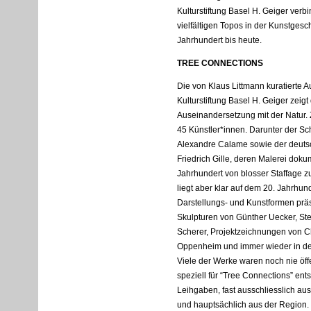
Kulturstiftung Basel H. Geiger verb
vielfältigen Topos in der Kunstges
Jahrhundert bis heute.
TREE
CONNECTIONS
Die von Klaus Littmann kuratierte 
Kulturstiftung Basel H. Geiger zeigt 
Auseinandersetzung mit der Natur.
45 Künstler*innen. Darunter der S
Alexandre Calame sowie der deuts
Friedrich Gille, deren Malerei doku
Jahrhundert von blosser Staffage 
liegt aber klar auf dem 20. Jahrhund
Darstellungs- und Kunstformen präs
Skulpturen von Günther Uecker, S
Scherer, Projektzeichnungen von Ch
Oppenheim und immer wieder in de
Viele der Werke waren noch nie öffe
speziell für “Tree Connections” en
Leihgaben, fast ausschliesslich a
und hauptsächlich aus der Region.