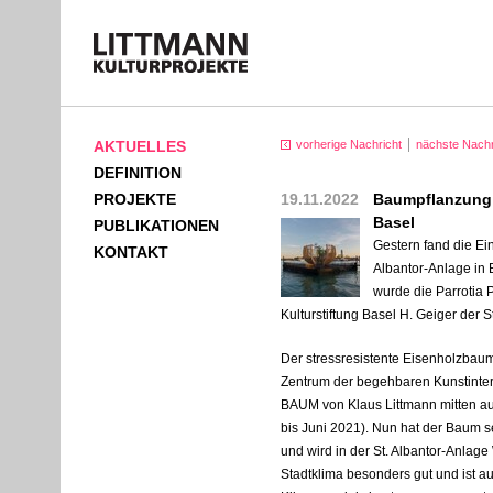
AKTUELLES
vorherige Nachricht
nächste Nachr
DEFINITION
PROJEKTE
19.11.2022
Baumpflanzung i
Basel
PUBLIKATIONEN
Gestern fand die Ein
KONTAKT
Albantor-Anlage in 
wurde die Parrotia 
Kulturstiftung Basel H. Geiger der 
Der stressresistente Eisenholzbaum
Zentrum der begehbaren Kunstinte
BAUM
von Klaus Littmann mitten au
bis Juni 2021). Nun hat der Baum se
und wird in der St. Albantor-Anlage
Stadtklima besonders gut und ist a