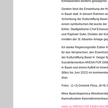
Klimawandels bestens gewappnet.
Gestern fand die Einweihung der fri
in Basel statt. In diesem Rahmen wu
Schenkung der Kulturstiftung Basel
einem symbolischen Akt wurde der
Keller, Stadtgärtnerei-Chef Emanue
und Raphael Suter, Direktor der Kul
inmitten der St. Albantor-Anlage gep
Ich danke Regierungsrätin Esther K
für das Versprechen, den Eisenho
der Kulturstiftung Basel H. Geiger 
Kunstintervention
ARENA
FÜR
EIN
in Basel und einem Auftritt im In
(März bis Juni 2022) im kommenden 
dran.
Fotos : (1+3) Dominik Plüss, (8+9)
#tree #parrotiapersica #biodivers
#arenaforatree #arenafüreinenbau
mehr zu ARENA FÜR EINEN BAUM, B