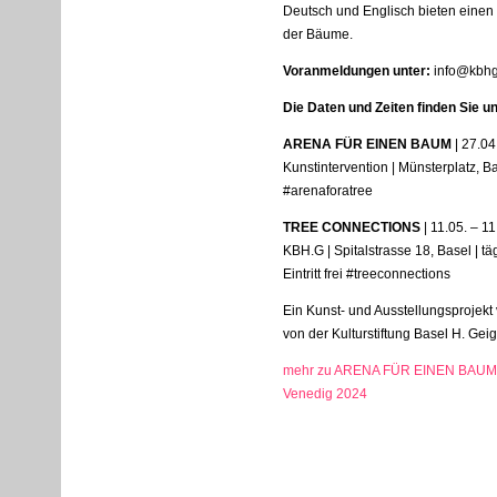
Deutsch und Englisch bieten einen E
der Bäume.
Voranmeldungen unter:
info@kbhg
Die Daten und Zeiten finden Sie un
ARENA
FÜR
EINEN
BAUM
| 27.04
Kunstintervention | Münsterplatz, Base
#arenaforatree
TREE
CONNECTIONS
| 11.05. – 1
KBH
.G | Spitalstrasse 18, Basel | t
Eintritt frei #treeconnections
Ein Kunst- und Ausstellungsprojekt 
von der Kulturstiftung Basel H. Gei
mehr zu ARENA FÜR EINEN BAUM, B
Venedig 2024