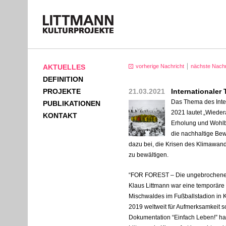
AKTUELLES
vorherige Nachricht
nächste Nachr
DEFINITION
PROJEKTE
21.03.2021
Internationaler
Das Thema des Inte
PUBLIKATIONEN
2021 lautet „Wiede
KONTAKT
Erholung und Wohlb
die nachhaltige Bew
dazu bei, die Krisen des Klimawande
zu bewältigen.
“
FOR
FOREST
– Die ungebrochene 
Klaus Littmann war eine temporäre 
Mischwaldes im Fußballstadion in Kl
2019 weltweit für Aufmerksamkeit s
Dokumentation “Einfach Leben!” ha