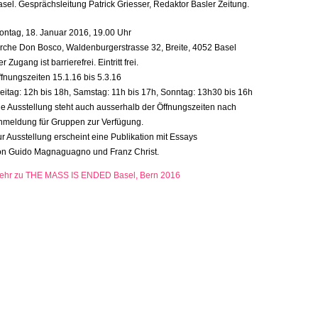
sel. Gesprächsleitung Patrick Griesser, Redaktor Basler Zeitung.
ontag, 18. Januar 2016, 19.00 Uhr
irche Don Bosco, Waldenburgerstrasse 32, Breite, 4052 Basel
r Zugang ist barrierefrei. Eintritt frei.
ffnungszeiten 15.1.16 bis 5.3.16
reitag: 12h bis 18h, Samstag: 11h bis 17h, Sonntag: 13h30 bis 16h
ie Ausstellung steht auch ausserhalb der Öffnungszeiten nach
nmeldung für Gruppen zur Verfügung.
r Ausstellung erscheint eine Publikation mit Essays
on Guido Magnaguagno und Franz Christ.
ehr zu THE MASS IS ENDED Basel, Bern 2016