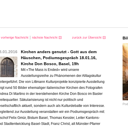
vorherige Nachricht
nächste Nachricht
zurück zur Übersicht
Bi
8.01.2016
Kirchen anders genutzt - Gott aus dem
Häuschen, Podiumsgespräch 18.01.16,
Kirche Don Bosco, Basel, 19h
Mit «The Mass is Ended» wird unsere
Ausstellungsreihe zu Phänomenen der Alltagskultur
itergeführt. Die von Littmann Kulturprojekte konzipierte Ausstellung
igt rund 50 Bilder ehemaliger italienischer Kirchen des Fotografen
ndrea Di Martino in der leerstehenden Kirche Don Bosco im Basler
eitequartier. Säkularisierung ist nicht nur politisch und
Pod
sellschaftlich aktuell, sondern auch als Kulturdebatte von Interesse.
egleitend zur Ausstellung veranstalten wir ein Podiumsgespräch mit:
schof Felix Gmür, Bistum Basel, Thomas Kessler, Leiter Kantons-
d Stadtentwicklung Basel-Stadt, Franz Christ, alt Münster-Pfarrer