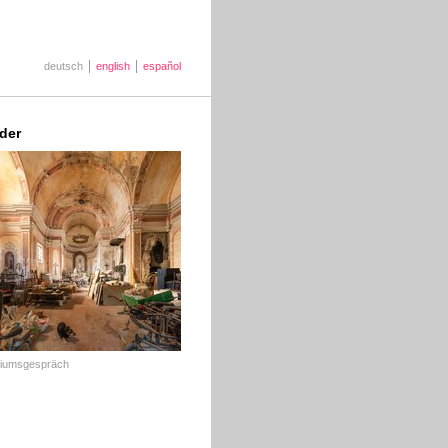
deutsch
english
español
lder
iumsgespräch