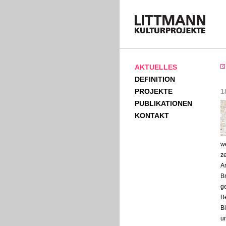
AKTUELLES
DEFINITION
PROJEKTE
1
PUBLIKATIONEN
KONTAKT
we
ze
A
Br
ge
B
Bi
un