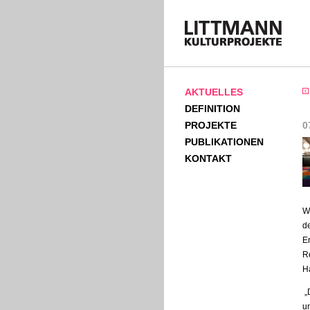
AKTUELLES
DEFINITION
PROJEKTE
0
PUBLIKATIONEN
KONTAKT
Wa
de
Er
R
H
„D
um