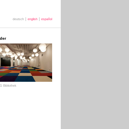
deutsch
english
español
lder
 Bibliothek