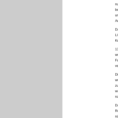
n
b
u
Au
Da
L
Ku
13
w
F
v
D
w
zu
w
n
Da
R
n