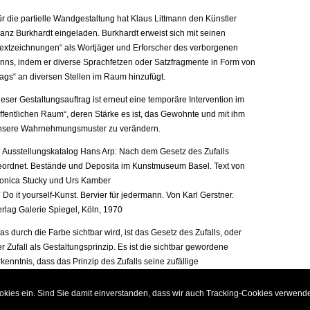
ür die partielle Wandgestaltung hat Klaus Littmann den Künstler
ranz Burkhardt eingeladen. Burkhardt erweist sich mit seinen
Textzeichnungen“ als Wortjäger und Erforscher des verborgenen
inns, indem er diverse Sprachfetzen oder Satzfragmente in Form von
Tags“ an diversen Stellen im Raum hinzufügt.
eser Gestaltungsauftrag ist erneut eine temporäre Intervention im
öffentlichen Raum“, deren Stärke es ist, das Gewohnte und mit ihm
nsere Wahrnehmungsmuster zu verändern.
* Ausstellungskatalog Hans Arp: Nach dem Gesetz des Zufalls
eordnet. Bestände und Deposita im Kunstmuseum Basel. Text von
onica Stucky und Urs Kamber
 Do it yourself-Kunst. Bervier für jedermann. Von Karl Gerstner.
erlag Galerie Spiegel, Köln, 1970
s durch die Farbe sichtbar wird, ist das Gesetz des Zufalls, oder
r Zufall als Gestaltungsprinzip. Es ist die sichtbar gewordene
kenntnis, dass das Prinzip des Zufalls seine zufällige
egelmässigkeit ist. Ein Phänomen, das schon Dada-Begründer
ans Arp in seinen Arbeiten anwandte (1*).
okies ein. Sind Sie damit einverstanden, dass wir auch Tracking-Cookies verwend