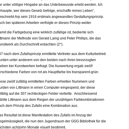
ur unter völliger Hingabe an das Unterbewusste erlebt werden. Ich
ehaupte, wer dieses Gesetz befolge, erschaffe reines Leben“,
mschreibt Arp sein 1916 erstmals angewandtes Gestaltungsprinzip.
ch bei späteren Arbeiten verfolgte er dieses Prinzip weiter.
mit die Farbgebung eine wirklich zufällige ist, bediente sich
ittmann der Methode von Gerald Laing und Peter Phillips, die das
nstwerk als Durchschnitt erdachten (2*).
7 nach dem Zufallsprinzip ermittelte Vertreter aus dem Kulturbetrieb
urden unter anderem von den beiden nach ihren bevorzugten
arben bei Kunstwerken befragt. Die Auswertung ergab zwölf
erschiedene Farben von rot als Hauptfarbe bis transparent-grün.
iese zwölf zufällig ermittelten Farben erhielten Nummern und
urden von Littmann in einen Computer eingespeist, der diese
fällig auf die 307 rechteckigen Felder verteilte. Anschliessend
ählte Littmann aus dem Reigen der unzähligen Farbkombinationen
ach dem Prinzip des Zufalls eine Kombination aus.
s Resultat ist diese Manifestation des Zufalls im Anzug der
egelmässigkeit, die nun den Jugendraum der
GGG
Bibliothek für die
ächsten achtzehn Monate visuell bestimmt.