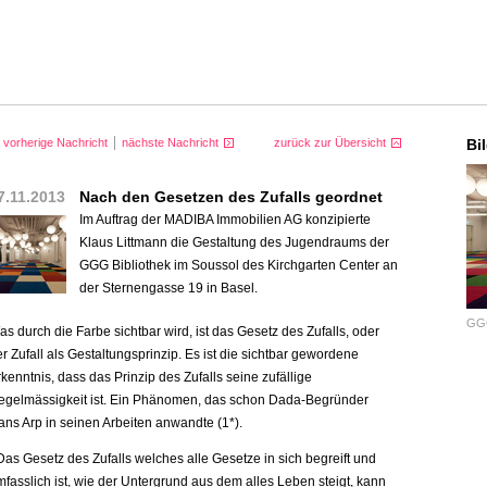
vorherige Nachricht
nächste Nachricht
zurück zur Übersicht
Bi
7.11.2013
Nach den Gesetzen des Zufalls geordnet
Im Auftrag der MADIBA Immobilien AG konzipierte
Klaus Littmann die Gestaltung des Jugendraums der
GGG Bibliothek im Soussol des Kirchgarten Center an
der Sternengasse 19 in Basel.
GGG
s durch die Farbe sichtbar wird, ist das Gesetz des Zufalls, oder
r Zufall als Gestaltungsprinzip. Es ist die sichtbar gewordene
kenntnis, dass das Prinzip des Zufalls seine zufällige
egelmässigkeit ist. Ein Phänomen, das schon Dada-Begründer
ans Arp in seinen Arbeiten anwandte (1*).
as Gesetz des Zufalls welches alle Gesetze in sich begreift und
fasslich ist, wie der Untergrund aus dem alles Leben steigt, kann