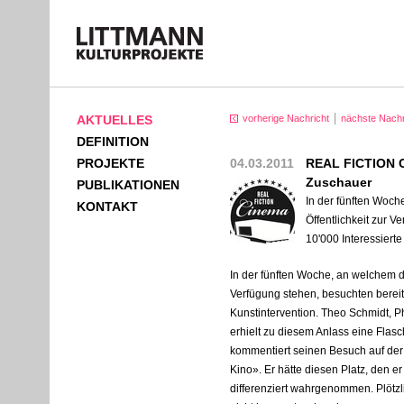
AKTUELLES
vorherige Nachricht
nächste Nachr
DEFINITION
PROJEKTE
04.03.2011
REAL FICTION C
Zuschauer
PUBLIKATIONEN
In der fünften Woch
KONTAKT
Öffentlichkeit zur V
10'000 Interessierte
In der fünften Woche, an welchem di
Verfügung stehen, besuchten bereits
Kunstintervention. Theo Schmidt, Ph
erhielt zu diesem Anlass eine Flas
kommentiert seinen Besuch auf der
Kino». Er hätte diesen Platz, den er 
differenziert wahrgenommen. Plötzli