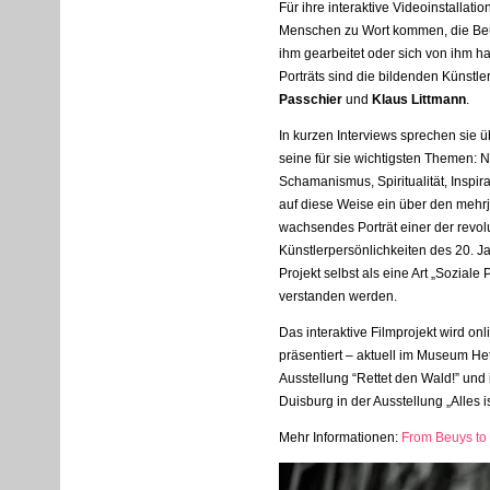
Für ihre interaktive Videoinstallat
Menschen zu Wort kommen, die Beuy
ihm gearbeitet oder sich von ihm ha
Porträts sind die bildenden Künstle
Passchier
und
Klaus Littmann
.
In kurzen Interviews sprechen sie 
seine für sie wichtigsten Themen: Nat
Schamanismus, Spiritualität, Inspir
auf diese Weise ein über den mehrj
wachsendes Porträt einer der revol
Künstlerpersönlichkeiten des 20. J
Projekt selbst als eine Art „Soziale
verstanden werden.
Das interaktive Filmprojekt wird o
präsentiert – aktuell im Museum He
Ausstellung “Rettet den Wald!” un
Duisburg in der Ausstellung „Alles is
Mehr Informationen:
From Beuys to 