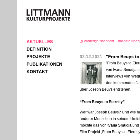
AKTUELLES
vorherige Nachricht
nächste Nachr
DEFINITION
PROJEKTE
02.12.2021
"From Beuys to 
"From Beuys to Eterni
PUBLIKATIONEN
von Ivana Smudja u
KONTAKT
Interviews von Wegb
den kommenden Jahre
über Joseph Beuys entstehen.
“From Beuys to Eternity”
Wer war Joseph Beuys? Und wie ha
anderer Menschen in seinem Umfel
möchte das von
Ivana Smudja
und
Film-Projekt „From Beuys to Eterni