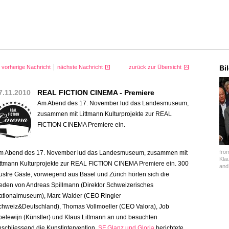
vorherige Nachricht
nächste Nachricht
zurück zur Übersicht
Bi
7.11.2010
REAL FICTION CINEMA - Premiere
Am Abend des 17. November lud das Landesmuseum,
zusammen mit Littmann Kulturprojekte zur REAL
FICTION CINEMA Premiere ein.
from
m Abend des 17. November lud das Landesmuseum, zusammen mit
Kla
ittmann Kulturprojekte zur
REAL
FICTION
CINEMA
Premiere ein. 300
and
lustre Gäste, vorwiegend aus Basel und Zürich hörten sich die
eden von Andreas Spillmann (Direktor Schweizerisches
ationalmuseum), Marc Walder (
CEO
Ringier
chweiz&Deutschland), Thomas Vollmoeller (
CEO
Valora), Job
oelewijn (Künstler) und Klaus Littmann an und besuchten
nschliessend die Kunstintervention.
SF Glanz und Gloria
berichtete