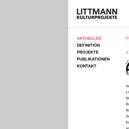
AKTUELLES
DEFINITION
PROJEKTE
1
PUBLIKATIONEN
KONTAKT
A
L
il
R
N
S
K
a