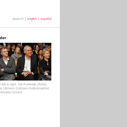
deutsch
english
español
lder
 left to right: Job Koelewijn (Artist),
us Littmann (Littmann Kulturprojekte)
 Annetta Grisard