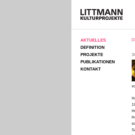
AKTUELLES
DEFINITION
PROJEKTE
3
PUBLIKATIONEN
KONTAKT
vo
H
1
Ho
i
s
Sz