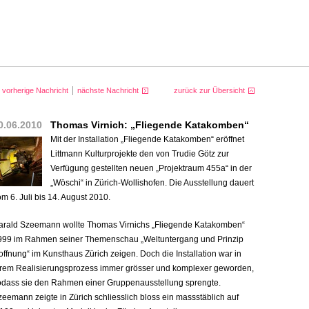
vorherige Nachricht
nächste Nachricht
zurück zur Übersicht
0.06.2010
Thomas Virnich: „Fliegende Katakomben“
Mit der Installation „Fliegende Katakomben“ eröffnet
Littmann Kulturprojekte den von Trudie Götz zur
Verfügung gestellten neuen „Projektraum 455a“ in der
„Wöschi“ in Zürich-Wollishofen. Die Ausstellung dauert
m 6. Juli bis 14. August 2010.
arald Szeemann wollte Thomas Virnichs „Fliegende Katakomben“
999 im Rahmen seiner Themenschau „Weltuntergang und Prinzip
ffnung“ im Kunsthaus Zürich zeigen. Doch die Installation war in
hrem Realisierungsprozess immer grösser und komplexer geworden,
odass sie den Rahmen einer Gruppenausstellung sprengte.
eemann zeigte in Zürich schliesslich bloss ein massstäblich auf