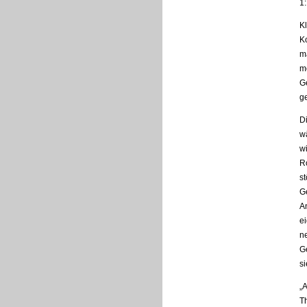
1:
K
K
m
m
G
g
D
w
wi
R
st
G
A
ei
n
G
si
„A
T