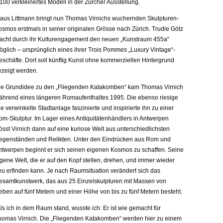
100 verkleinertes Modell in der Zürcher Ausstellung.
laus Littmann bringt nun Thomas Virnichs wuchernden Skulpturen-
osmos erstmals in seiner originalen Grösse nach Zürich. Trudie Götz
acht durch ihr Kulturengagement den neuen „Kunstraum 455a“
öglich – ursprünglich eines ihrer Trois Pommes „Luxury Vintage“-
eschäfte. Dort soll künftig Kunst ohne kommerziellen Hintergrund
ezeigt werden.
ie Grundidee zu den „Fliegenden Katakomben“ kam Thomas Virnich
ährend eines längeren Romaufenthaltes 1995. Die ebenso riesige
e verwinkelte Stadtanlage faszinierte und inspirierte ihn zu einer
om-Skulptur. Im Lager eines Antiquitätenhändlers in Antwerpen
össt Virnich dann auf eine kuriose Welt aus unterschiedlichsten
egenständen und Relikten. Unter den Eindrücken aus Rom und
ntwerpen beginnt er sich seinen eigenen Kosmos zu schaffen. Seine
gene Welt, die er auf den Kopf stellen, drehen, und immer wieder
eu erfinden kann. Je nach Raumsituation verändert sich das
esamtkunstwerk, das aus 25 Einzelskulpturen mit Massen von
eben auf fünf Metern und einer Höhe von bis zu fünf Metern besteht.
ls ich in dem Raum stand, wusste ich: Er ist wie gemacht für
homas Virnich. Die „Fliegenden Katakomben“ werden hier zu einem