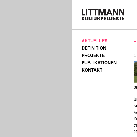
AKTUELLES
DEFINITION
PROJEKTE
1
PUBLIKATIONEN
KONTAKT
S
Ü
S
A
K
t
öf