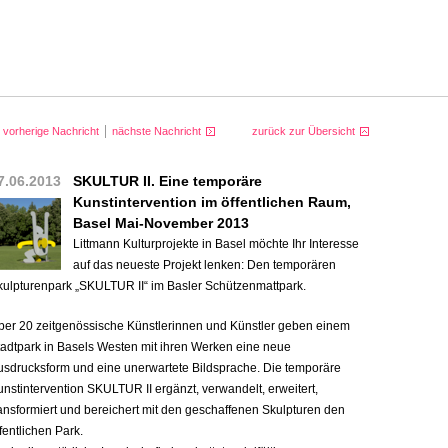
vorherige Nachricht
nächste Nachricht
zurück zur Übersicht
7.06.2013
SKULTUR II. Eine temporäre
Kunstintervention im öffentlichen Raum,
Basel Mai-November 2013
Littmann Kulturprojekte in Basel möchte Ihr Interesse
auf das neueste Projekt lenken: Den temporären
kulpturenpark „SKULTUR II“ im Basler Schützenmattpark.
ber 20 zeitgenössische Künstlerinnen und Künstler geben einem
tadtpark in Basels Westen mit ihren Werken eine neue
usdrucksform und eine unerwartete Bildsprache. Die temporäre
unstintervention
SKULTUR
II ergänzt, verwandelt, erweitert,
ransformiert und bereichert mit den geschaffenen Skulpturen den
fentlichen Park.