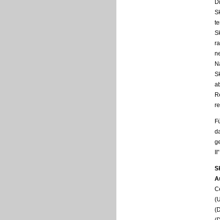
Di
Sk
te
S
r
ne
Na
Sk
a
R
re
Fü
d
g
II
S
A
Cé
(
(