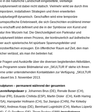
e in die natürliche Landschaft eingebettete, vielfältige
ulpturenwelt ist dabei nicht statisch. Vielmehr wirkt sie durch ihre
mporären, installativen Strategien und ihren erweiterten
kulpturbegriff dynamisch. Geschaffen wird eine temporäre
aumspezifische Erlebniswelt, die sich Geschichten erzählend immer
u erschafft und definiert und die in der Symbiose von Kunst und
tur ihre Wurzeln hat. Die Gleichzeitigkeit von Parknatur und
ulpturwelt bilden einen Prozess, der kontinuierlich auf ästhetische
ber auch spielerische Art spürbare Spannungsfelder und
eizoberflächen erzeugen. Ein öffentlicher Raum auf Zeit, den man
icher verlässt, als man ihn betreten hat.
r Fragen und Auskünfte über die diversen begleitenden Aktivitäten,
as Programm sowie Bildmaterial von „SKULTUR II“ stehe ich Ihnen
erne unter untenstehenden Kontaktdaten zur Verfügung. „SKULTUR
“ dauert bis 3. November 2013.
kulpturen – permanent während der gesamten
usstellungsdauer
p. Johannes Brus (DE), Renate Buser (CH),
sar (FR), Eduardo Chillida (
ESP
), Martin Disler (CH), Keith Haring
USA
), Hanspeter Hofmann (CH), Sui Jianguo (
CHN
), Per Kirkeby
DNK
), Andreas Kopp (DE), Bernhard Luginbühl (CH), Markus Lüpertz