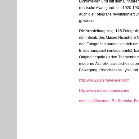
Lichteffekten und mit dem Einführen
russische Avantgarde um 1920-19
auch die Fotografie revolutioniert u
gewiesen.
Die Ausstellung zeigt 125 Fotogra
dem Besitz des Musée Nicéphore N
den Fotografien handelt es sich um
Entstehungszeit (vintage prints), 
Originalnegativ zu den Themenbere
moderne Ästhetik, städtisches Leb
Bewegung, Rodtchenkos Lyrik und
http://www.galeriebeyeler.com
http://www.museeniepce.com/
mehr zu Alexander Rodtchenko, Fot