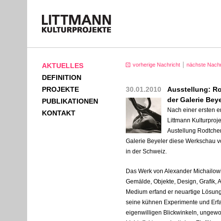
AKTUELLES
vorherige Nachricht
nächste Nachr
DEFINITION
PROJEKTE
30.01.2010
Ausstellung: R
der Galerie Beye
PUBLIKATIONEN
Nach einer ersten e
KONTAKT
Littmann Kulturproje
Austellung Rodtchen
Galerie Beyeler diese Werkschau v
in der Schweiz.
Das Werk von Alexander Michailow
Gemälde, Objekte, Design, Grafik, A
Medium erfand er neuartige Lösungen
seine kühnen Experimente und Er
eigenwilligen Blickwinkeln, ungew