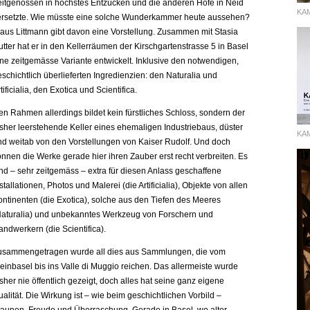
eitgenossen in höchstes Entzücken und die anderen Höfe in Neid
KA
ersetzte. Wie müsste eine solche Wunderkammer heute aussehen?
laus Littmann gibt davon eine Vorstellung. Zusammen mit Stasia
tter hat er in den Kellerräumen der Kirschgartenstrasse 5 in Basel
ine zeitgemässe Variante entwickelt. Inklusive den notwendigen,
schichtlich überlieferten Ingredienzien: den Naturalia und
tificialia, den Exotica und Scientifica.
en Rahmen allerdings bildet kein fürstliches Schloss, sondern der
isher leerstehende Keller eines ehemaligen Industriebaus, düster
KAM
nd weitab von den Vorstellungen von Kaiser Rudolf. Und doch
önnen die Werke gerade hier ihren Zauber erst recht verbreiten. Es
ind – sehr zeitgemäss – extra für diesen Anlass geschaffene
stallationen, Photos und Malerei (die Artificialia), Objekte von allen
ontinenten (die Exotica), solche aus den Tiefen des Meeres
Naturalia) und unbekanntes Werkzeug von Forschern und
andwerkern (die Scientifica).
usammengetragen wurde all dies aus Sammlungen, die vom
einbasel bis ins Valle di Muggio reichen. Das allermeiste wurde
sher nie öffentlich gezeigt, doch alles hat seine ganz eigene
alität. Die Wirkung ist – wie beim geschichtlichen Vorbild –