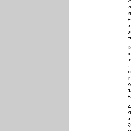
Z
v
K
Hu
e
ge
Ar
D
b
u
k
s
In
K
(
H
Z
Kl
bi
Qu