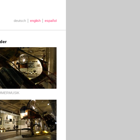
deutsch
english
español
lder
MMERMUSIK