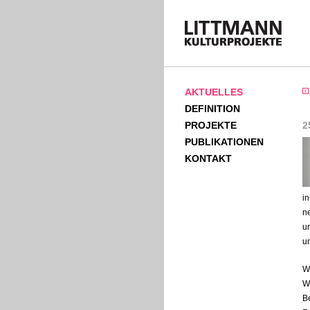
AKTUELLES
DEFINITION
PROJEKTE
2
PUBLIKATIONEN
KONTAKT
i
n
u
u
Wa
W
Be