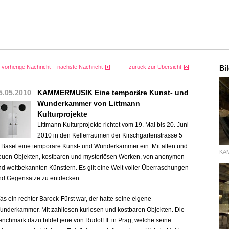
vorherige Nachricht
nächste Nachricht
zurück zur Übersicht
Bi
5.05.2010
KAMMERMUSIK Eine temporäre Kunst- und
Wunderkammer von Littmann
Kulturprojekte
Littmann Kulturprojekte richtet vom 19. Mai bis 20. Juni
2010 in den Kellerräumen der Kirschgartenstrasse 5
n Basel eine temporäre Kunst- und Wunderkammer ein. Mit alten und
KA
euen Objekten, kostbaren und mysteriösen Werken, von anonymen
nd weltbekannten Künstlern. Es gilt eine Welt voller Überraschungen
nd Gegensätze zu entdecken.
s ein rechter Barock-Fürst war, der hatte seine eigene
underkammer. Mit zahllosen kuriosen und kostbaren Objekten. Die
nchmark dazu bildet jene von Rudolf II. in Prag, welche seine