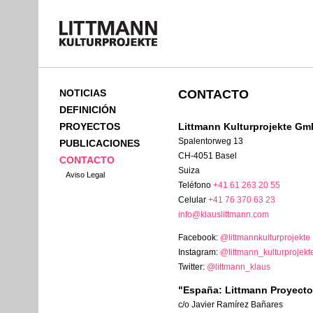
NOTICIAS
CONTACTO
DEFINICIÓN
PROYECTOS
Littmann Kulturprojekte G
Spalentorweg 13
PUBLICACIONES
CH-4051 Basel
CONTACTO
Suiza
Aviso Legal
Teléfono
+41 61 263 20 55
Celular
+41 76 370 63 23
info@klauslittmann.com
Facebook:
@littmannkulturprojekte
Instagram:
@littmann_kulturprojekt
Twitter:
@littmann_klaus
"España: Littmann Proyecto
c/o Javier Ramírez Bañares