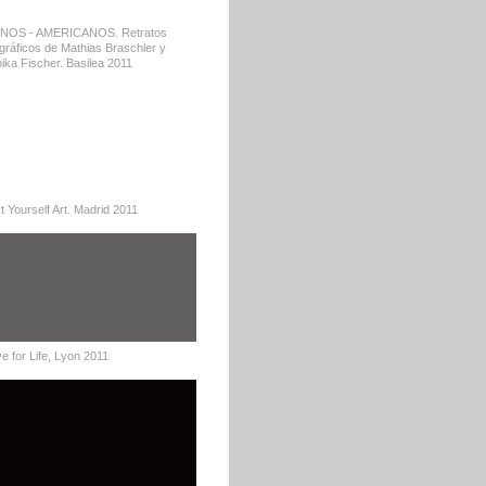
NOS - AMERICANOS. Retratos
ográficos de Mathias Braschler y
ika Fischer. Basilea 2011
t Yourself Art. Madrid 2011
e for Life, Lyon 2011