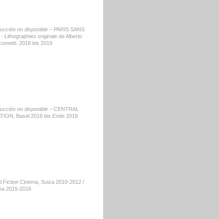
ducción no disponible –
PARIS SANS
- Lithographies originale de Alberto
cometti. 2018 bis 2019
ducción no disponible –
CENTRAL
TION, Basel 2016 bis Ende 2018
l Fiction Cinema, Suiza 2010-2012 /
na 2015-2016