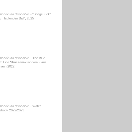
ducción no disponible –
"Bridge Kick"
Am laufenden Ball", 2025
ducción no disponible –
The Blue
d: Eine Strassenaktion von Klaus
tmann 2022
ducción no disponible –
Water
ebook 2022/2023