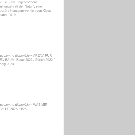
EST - Die ungebrochene
iehungskraft der Natur", eine
poräre Kunstintervention von Klaus
tmann, 2019
ducción no disponible –
ARENA FÜR
EN BAUM, Basel 2021 / Zürich 2022 /
edig 2024
ducción no disponible –
WAS MIR
ÄLLT, 2023/24/25