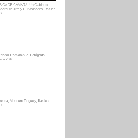
ICA DE CÁMARA. Un Gabinete
poral de Arte y Curiosidades. Basilea
0
xander Rodtchenko, Fotógrafo.
ilea 2010
nética, Museum Tinguely, Basilea
9