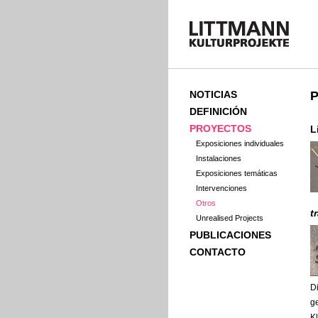
NOTICIAS
DEFINICIÓN
PROYECTOS
L
Exposiciones individuales
Instalaciones
Exposiciones temáticas
Intervenciones
Otros
t
Unrealised Projects
PUBLICACIONES
CONTACTO
D
g
Kl