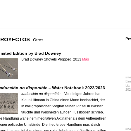
PROYECTOS
Pr
Otros
imited Edition by Brad Downey
Brad Downey Shovels Propped, 2013
Más
tra
Ein
Lit
raducción no disponible –
Water Notebook 2022/2023
202
traducción no disponible –
Vor einigen Jahren hat
Klaus Littmann in China einen Mann beobachtet, der
in kalligraphischer Sorgfalt seinen Pinsel in Wasser
tauchte und Weisheiten auf den Fussboden schrieb.
ie Handlung war einem meditativen Akt näher als dem Aufbegehren
egen politische Umstände. Die friedfertige Handlung macht sich
tra
aus Littmann jetzt zu eigen, um sein Unbehagen öffentlich zu teilen.