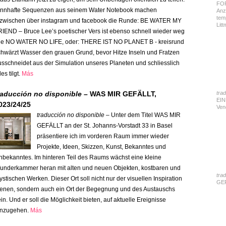
FOR
innhafte Sequenzen aus seinem Water Notebook machen
Anz
tem
nzwischen über instagram und facebook die Runde: BE WATER MY
Lit
RIEND – Bruce Lee’s poetischer Vers ist ebenso schnell wieder weg
ie NO WATER NO LIFE, oder: THERE IST NO PLANET B - kreisrund
chwärzt Wasser den grauen Grund, bevor Hitze Inseln und Fratzen
usschneidet aus der Simulation unseres Planeten und schliesslich
les tilgt.
Más
raducción no disponible –
WAS MIR GEFÄLLT,
tra
EIN
023/24/25
Ven
traducción no disponible –
Unter dem Titel WAS MIR
GEFÄLLT an der St. Johanns-Vorstadt 33 in Basel
präsentiere ich im vorderen Raum immer wieder
Projekte, Ideen, Skizzen, Kunst, Bekanntes und
nbekanntes. Im hinteren Teil des Raums wächst eine kleine
underkammer heran mit alten und neuen Objekten, kostbaren und
tra
stischen Werken. Dieser Ort soll nicht nur der visuellen Inspiration
GEF
ienen, sondern auch ein Ort der Begegnung und des Austauschs
in. Und er soll die Möglichkeit bieten, auf aktuelle Ereignisse
inzugehen.
Más