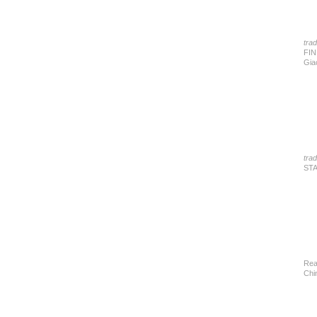
tra
FIN 
Gia
tra
STA
Rea
Chi