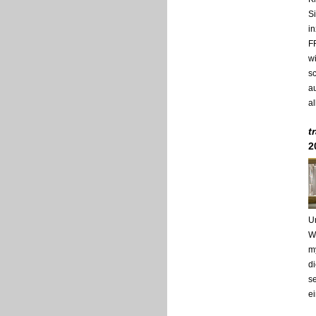
S
i
F
w
s
a
al
t
2
U
W
my
d
se
e