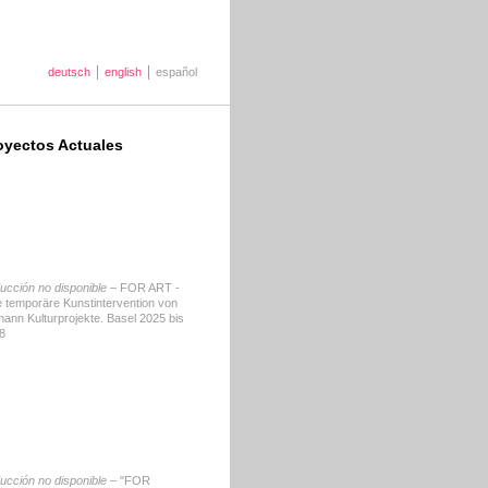
deutsch
english
español
oyectos Actuales
ducción no disponible –
FOR ART -
e temporäre Kunstintervention von
tmann Kulturprojekte. Basel 2025 bis
8
ducción no disponible –
"FOR