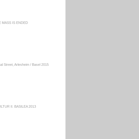
E MASS IS ENDED
al Street, Arlesheim / Basel 2015
LTUR II. BASILEA 2013