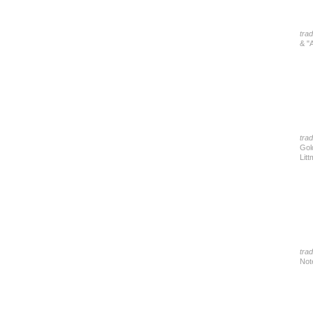
tra
& "
tra
Gol
Lit
tra
Not