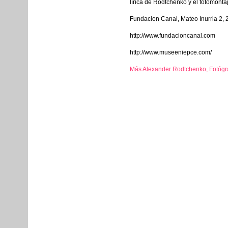
lírica de Rodtchenko y el fotomonta
Fundacion Canal, Mateo Inurria 2,
http://www.fundacioncanal.com
http://www.museeniepce.com/
Más Alexander Rodtchenko, Fotógra