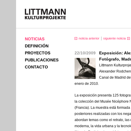
NOTICIAS
noticia anterior
siguiente noticia
DEFINICIÓN
PROYECTOS
22/10/2009
Exposición: Al
Fotógrafo, Madr
PUBLICACIONES
Littmann Kulturproj
CONTACTO
Alexander Rodchenk
Canal de Madrid del
enero de 2010.
La exposición presenta 125 fotogr
la colección del Musée Nicéphore 
(Francia). La muestra está formada
posteriores realizadas con los negat
abordan temas como el retrato, las 
moderna, la vida urbana y la tecnol