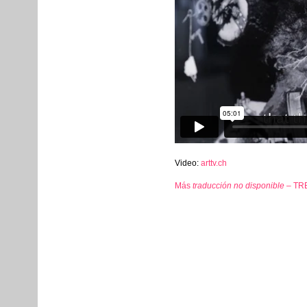
Video:
arttv.ch
Más
traducción no disponible –
TR