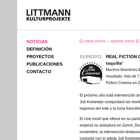
NOTICIAS
noticia anterior
siguiente noticia
DEFINICIÓN
PROYECTOS
01/09/2011
REAL FICTION C
taquilla'
PUBLICACIONES
Muchos directores d
CONTACTO
resultado: más de 7
Fiction Cinema en Z
El próximo año está intervención art
Job Koelewijn conquistará las mont
regiones del este y la zona francófo
El cine movil que ofrece en su pant
empezó su andadura en Zurich, Des
noviembre, la intervención tempora
conjunto con el artista Job Koelewi