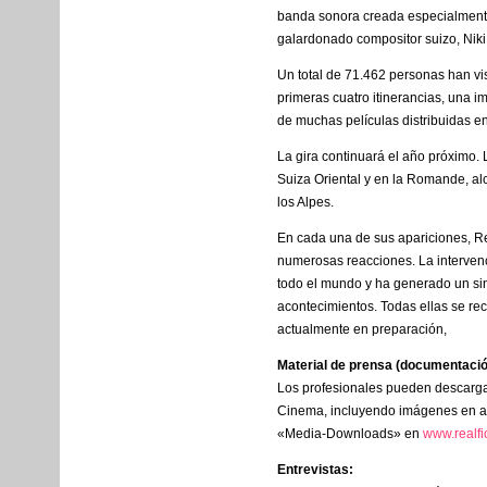
banda sonora creada especialmente
galardonado compositor suizo, Niki
Un total de 71.462 personas han vi
primeras cuatro itinerancias, una i
de muchas películas distribuidas e
La gira continuará el año próximo. 
Suiza Oriental y en la Romande, a
los Alpes.
En cada una de sus apariciones, R
numerosas reacciones. La intervenci
todo el mundo y ha generado un sinf
acontecimientos. Todas ellas se re
actualmente en preparación,
Material de prensa (documentaci
Los profesionales pueden descarga
Cinema, incluyendo imágenes en alt
«Media-Downloads» en
www.realfi
Entrevistas: