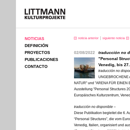
NOTICIAS
noticia anterior
siguiente noticia
DEFINICIÓN
PROYECTOS
02/08/2022
traducción no 
"Personal Struc
PUBLICACIONES
Venedig, bis 27
CONTACTO
traducción no dispo
UNGEBROCHENE 
NATUR" und "ARENA FÜR EINEN BA
Ausstellung "Personal Structures 2
Europäisches Kulturzentrum, Vened
traducción no disponible
–
Diese Publikation begleitet die 6.
“Personal Structures”, die vom Eur
Venedig, Italien, organisiert und a