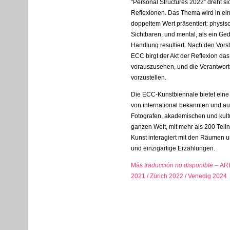
“Personal Structures 2022” dreht s
Reflexionen. Das Thema wird in ein
doppeltem Wert präsentiert: physis
Sichtbaren, und mental, als ein Ge
Handlung resultiert. Nach den Vor
ECC
birgt der Akt der Reflexion da
vorauszusehen, und die Verantwort
vorzustellen.
Die
ECC
-Kunstbiennale bietet ein
von international bekannten und au
Fotografen, akademischen und kult
ganzen Welt, mit mehr als 200 Tei
Kunst interagiert mit den Räumen u
und einzigartige Erzählungen.
Más
traducción no disponible –
AR
2021 / Zürich 2022 / Venedig 2024